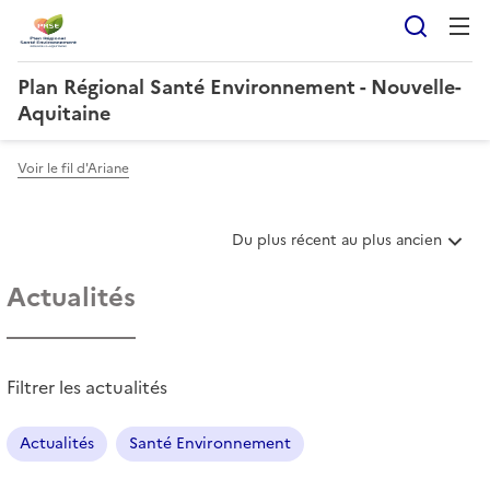
Reche
Plan Régional Santé Environnement - Nouvelle-
Aquitaine
Voir le fil d'Ariane
T
Du plus récent au plus ancien
r
i
Actualités
e
r
l
e
Filtrer les actualités
s
a
r
Actualités
Santé Environnement
t
i