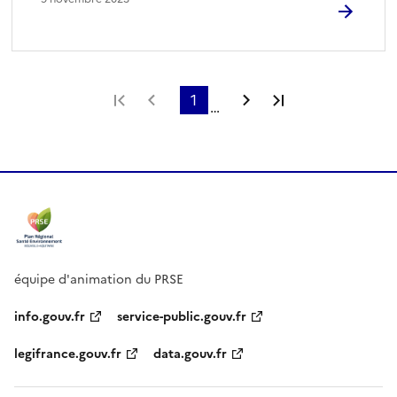
Première page
Page précédente
1
Page suivante
Dernière page
…
équipe d'animation du PRSE
info.gouv.fr
service-public.gouv.fr
legifrance.gouv.fr
data.gouv.fr