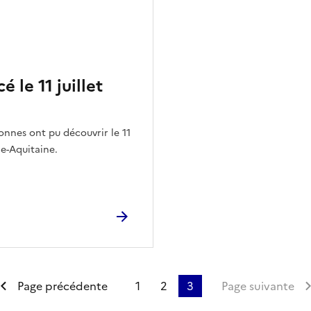
 le 11 juillet
onnes ont pu découvrir le 11
le-Aquitaine.
emière page
Page précédente
1
2
3
Page suivante